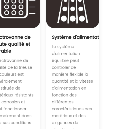
Système d'alimentation équilibré 
ectrovanne de
ute qualité et
Le système
rable
d'alimentation
équilibré peut
lectrovanne de
contrôler de
lité de la trieuse
manière flexible la
couleurs est
quantité et la vitesse
néralement
d'alimentation en
stituée de
fonction des
ériaux résistants
différentes
a corrosion et
caractéristiques des
t fonctionner
matériaux et des
rmalement dans
exigences de
erses conditions