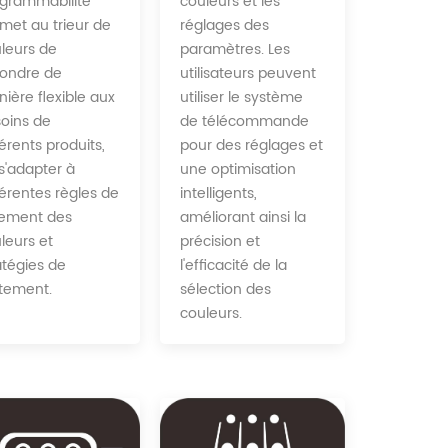
couleurs et les
grammabilité
réglages des
met au trieur de
paramètres. Les
leurs de
utilisateurs peuvent
ondre de
utiliser le système
ière flexible aux
de télécommande
oins de
pour des réglages et
férents produits,
une optimisation
s'adapter à
intelligents,
férentes règles de
améliorant ainsi la
ement des
précision et
leurs et
l'efficacité de la
atégies de
sélection des
itement.
couleurs.