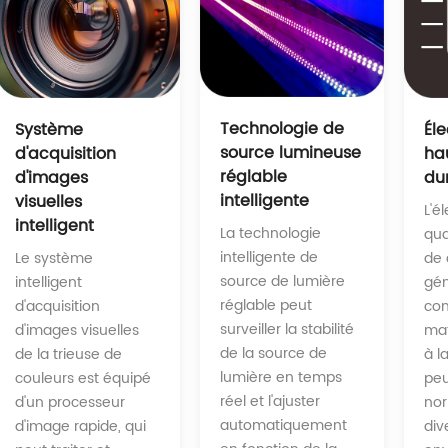
Technologie de
Système
Él
source lumineuse
d'acquisition
ha
réglable
d'images
du
intelligente
visuelles
L'é
intelligent
La technologie
qua
intelligente de
Le système
de 
source de lumière
intelligent
gé
réglable peut
d'acquisition
con
surveiller la stabilité
d'images visuelles
mat
de la source de
de la trieuse de
à l
lumière en temps
couleurs est équipé
peu
réel et l'ajuster
d'un processeur
no
automatiquement
d'image rapide, qui
div