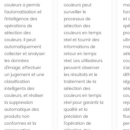
couleurs peut
couleurs a permis
man
surveiller le
l'automatisation et
fon
processus de
l'intelligence des
et 
sélection des
opérations de
spé
couleurs en temps
sélection des
pro
réel et fournir des
couleurs. Il peut
ult
informations de
automatiquement
ma
retour en temps
collecter et analyser
sél
réel. Les utilisateurs
les données
cou
peuvent observer
d'image, effectuer
s'a
les résultats et le
un jugement et une
dif
traitement de la
classification
alg
sélection des
intelligents des
sél
couleurs en temps
couleurs, et réaliser
cou
réel pour garantir la
la suppression
rep
qualité et la
automatique des
obt
précision de
produits non
flu
l'opération de
conformes et la
per