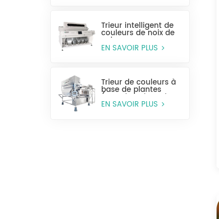
Trieur intelligent de
couleurs de noix de
cajou
EN SAVOIR PLUS
Trieur de couleurs à
base de plantes
(tranches de racines
et de tiges)
EN SAVOIR PLUS