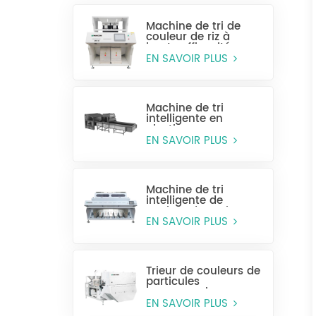
Machine de tri de
couleur de riz à
haute efficacité
MR128
EN SAVOIR PLUS
Machine de tri
intelligente en
plastique pour
bouteilles entières
EN SAVOIR PLUS
Machine de tri
intelligente de
couleur de grain
CCD MG448
EN SAVOIR PLUS
Trieur de couleurs de
particules
monocouche
(sélection humide)
EN SAVOIR PLUS