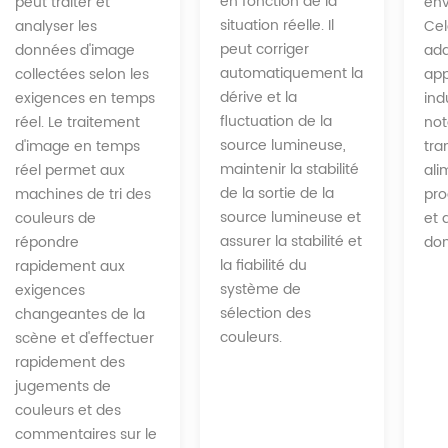
en fonction de la
peut traiter et
env
situation réelle. Il
analyser les
Cel
peut corriger
données d'image
ada
automatiquement la
collectées selon les
app
dérive et la
exigences en temps
indu
fluctuation de la
réel. Le traitement
no
source lumineuse,
d'image en temps
tra
maintenir la stabilité
réel permet aux
ali
de la sortie de la
machines de tri des
pro
source lumineuse et
couleurs de
et 
assurer la stabilité et
répondre
dom
la fiabilité du
rapidement aux
système de
exigences
sélection des
changeantes de la
couleurs.
scène et d'effectuer
rapidement des
jugements de
couleurs et des
commentaires sur le