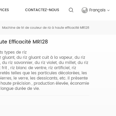
Français
VICES
CONTACTEZ-NOUS
Machine de tri de couleur de riz à haute efficacité MR128
English
te Efficacité MR128
français
ts types de riz
русский
z gluant, du riz gluant cuit à la vapeur, du riz
du riz savonnier, du riz violet, du millet, du riz
español
rit , riz blanc de ventre, riz artificiel, riz
uretés telles que les particules décolorées, les
ierres, le verre, les dessicants, etc. Il présente
Türkçe
e haute précision , production élevée, économie
t longue durée de vie.
العربية
中文