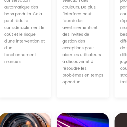
sélection des
conservation
pro
couleurs. De plus,
automatique des
per
l'interface peut
bons produits. Cela
cou
fournir des
peut réduire
rép
avertissements et
considérablement le
man
des invites de
coût et le risque
bes
gestion des
d’une intervention et
dif
exceptions pour
d’un
de 
aider les utilisateurs
fonctionnement
dif
à découvrir et à
manuels.
jug
résoudre les
cou
problèmes en temps
str
opportun.
tra