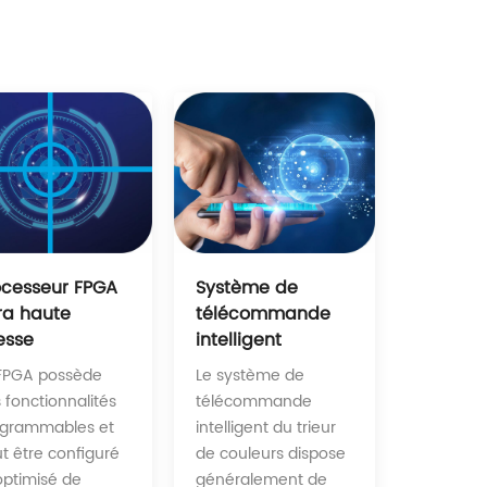
Système de
ocesseur FPGA
télécommande
tra haute
intelligent
esse
Le système de
FPGA possède
télécommande
 fonctionnalités
intelligent du trieur
ogrammables et
de couleurs dispose
t être configuré
généralement de
optimisé de