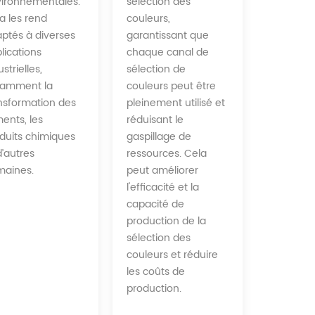
sélection des
ironnementales.
couleurs,
a les rend
garantissant que
ptés à diverses
chaque canal de
lications
sélection de
strielles,
couleurs peut être
tamment la
pleinement utilisé et
nsformation des
réduisant le
ments, les
gaspillage de
duits chimiques
ressources. Cela
d’autres
peut améliorer
aines.
l'efficacité et la
capacité de
production de la
sélection des
couleurs et réduire
les coûts de
production.