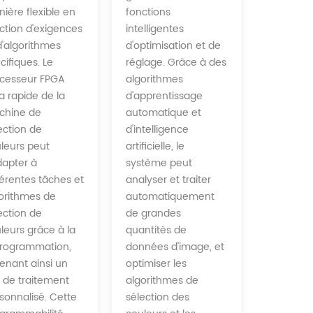
fonctions
ière flexible en
intelligentes
ction d'exigences
d'optimisation et de
d'algorithmes
réglage. Grâce à des
cifiques. Le
algorithmes
cesseur FPGA
d'apprentissage
ra rapide de la
automatique et
chine de
d'intelligence
ection de
artificielle, le
leurs peut
système peut
dapter à
analyser et traiter
férentes tâches et
automatiquement
orithmes de
de grandes
ection de
quantités de
leurs grâce à la
données d'image, et
rogrammation,
optimiser les
enant ainsi un
algorithmes de
x de traitement
sélection des
sonnalisé. Cette