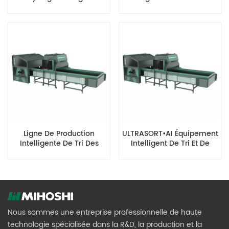
MIGHTYSORT
Les Ressources
Renouvelables
Ligne De Production
ULTRASORT•AI Équipement
Intelligente De Tri Des
Intelligent De Tri Et De
Déchets Municipaux
Recyclage Des Déchets
ULTRASORT•SPEC
Plastiques
Nous sommes une entreprise professionnelle de haute
technologie spécialisée dans la R&D, la production et la