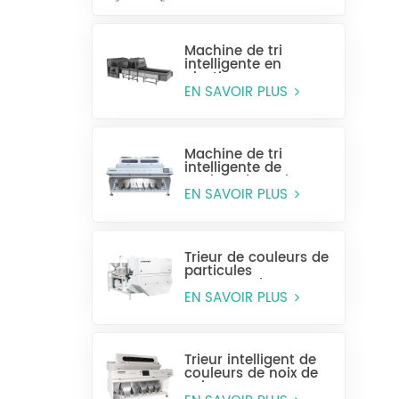
Machine de tri
intelligente en
plastique pour
bouteilles entières
EN SAVOIR PLUS
Machine de tri
intelligente de
couleur de grain
CCD MG448
EN SAVOIR PLUS
Trieur de couleurs de
particules
monocouche
(sélection humide)
EN SAVOIR PLUS
Trieur intelligent de
couleurs de noix de
cajou