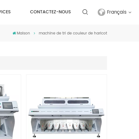
Français
VICES
CONTACTEZ-NOUS
Maison
machine de tri de couleur de haricot
English
français
русский
español
Türkçe
العربية
中文