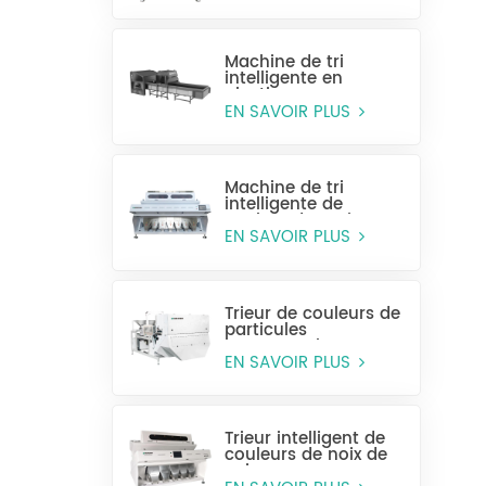
Machine de tri
intelligente en
plastique pour
bouteilles entières
EN SAVOIR PLUS
Machine de tri
intelligente de
couleur de grain
CCD MG448
EN SAVOIR PLUS
Trieur de couleurs de
particules
monocouche
(sélection humide)
EN SAVOIR PLUS
Trieur intelligent de
couleurs de noix de
cajou