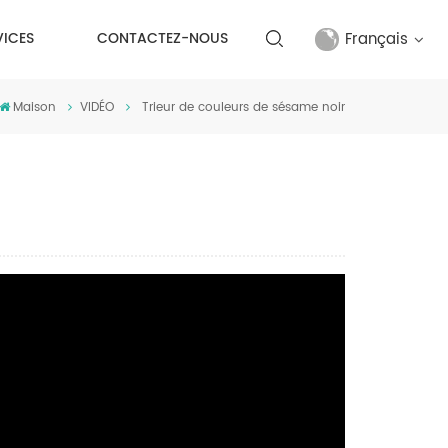
Français
VICES
CONTACTEZ-NOUS
Maison
VIDÉO
Trieur de couleurs de sésame noir
English
français
русский
español
Türkçe
العربية
中文