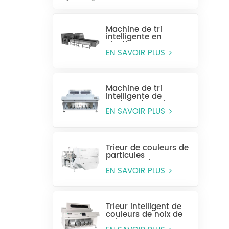
Machine de tri
intelligente en
plastique pour
bouteilles entières
EN SAVOIR PLUS
Machine de tri
intelligente de
couleur de grain
CCD MG448
EN SAVOIR PLUS
Trieur de couleurs de
particules
monocouche
(sélection humide)
EN SAVOIR PLUS
Trieur intelligent de
couleurs de noix de
cajou