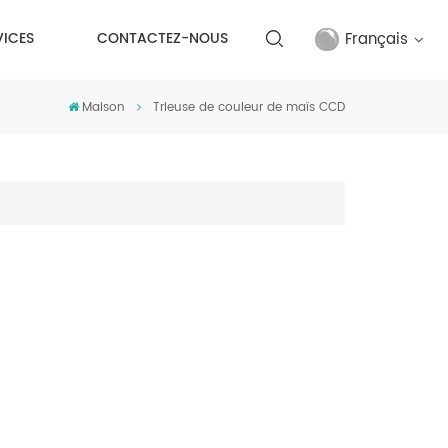
Français
VICES
CONTACTEZ-NOUS
Maison
Trieuse de couleur de maïs CCD
English
français
русский
español
Türkçe
العربية
中文