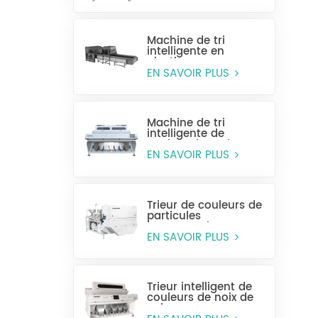
Machine de tri
intelligente en
plastique pour
bouteilles entières
EN SAVOIR PLUS
Machine de tri
intelligente de
couleur de grain
CCD MG448
EN SAVOIR PLUS
Trieur de couleurs de
particules
monocouche
(sélection humide)
EN SAVOIR PLUS
Trieur intelligent de
couleurs de noix de
cajou