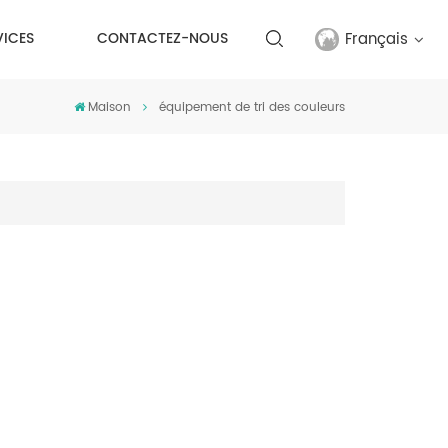
Français
VICES
CONTACTEZ-NOUS
Maison
équipement de tri des couleurs
English
français
русский
español
Türkçe
العربية
中文