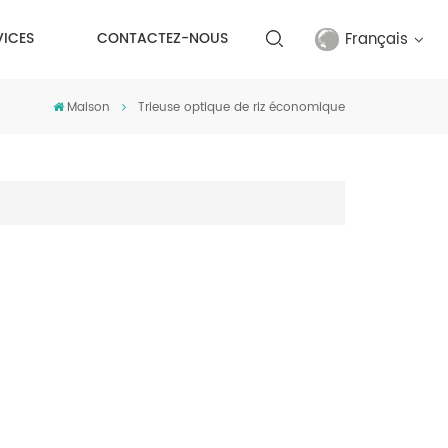
Français
VICES
CONTACTEZ-NOUS
Maison
Trieuse optique de riz économique
English
français
русский
español
Türkçe
العربية
中文