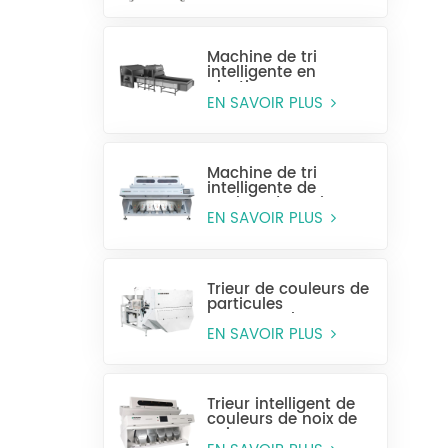
Machine de tri
intelligente en
plastique pour
bouteilles entières
EN SAVOIR PLUS
Machine de tri
intelligente de
couleur de grain
CCD MG448
EN SAVOIR PLUS
Trieur de couleurs de
particules
monocouche
(sélection humide)
EN SAVOIR PLUS
Trieur intelligent de
couleurs de noix de
cajou