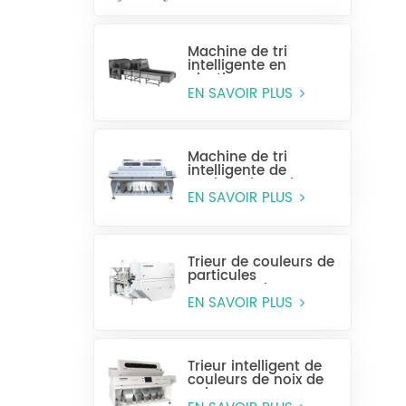
Machine de tri
intelligente en
plastique pour
bouteilles entières
EN SAVOIR PLUS
Machine de tri
intelligente de
couleur de grain
CCD MG448
EN SAVOIR PLUS
Trieur de couleurs de
particules
monocouche
(sélection humide)
EN SAVOIR PLUS
Trieur intelligent de
couleurs de noix de
cajou