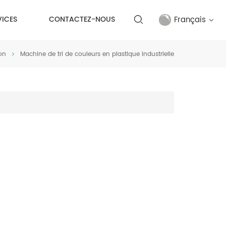
Français
VICES
CONTACTEZ-NOUS
on
Machine de tri de couleurs en plastique industrielle
English
français
русский
español
Türkçe
العربية
中文