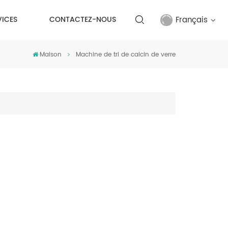
Français
VICES
CONTACTEZ-NOUS
Maison
Machine de tri de calcin de verre
English
français
русский
español
Türkçe
العربية
中文