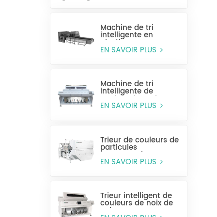
Machine de tri
intelligente en
plastique pour
bouteilles entières
EN SAVOIR PLUS
Machine de tri
intelligente de
couleur de grain
CCD MG448
EN SAVOIR PLUS
Trieur de couleurs de
particules
monocouche
(sélection humide)
EN SAVOIR PLUS
Trieur intelligent de
couleurs de noix de
cajou