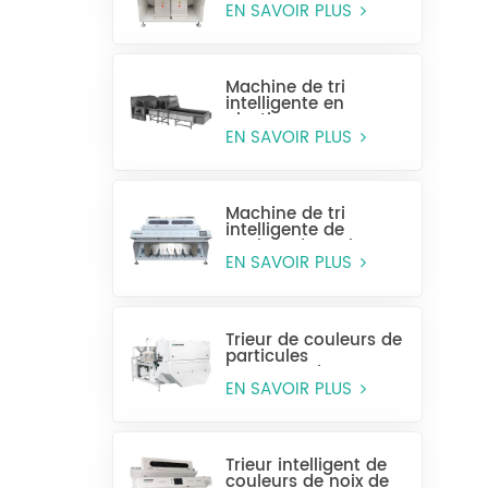
MR128
EN SAVOIR PLUS
Machine de tri
intelligente en
plastique pour
bouteilles entières
EN SAVOIR PLUS
Machine de tri
intelligente de
couleur de grain
CCD MG448
EN SAVOIR PLUS
Trieur de couleurs de
particules
monocouche
(sélection humide)
EN SAVOIR PLUS
Trieur intelligent de
couleurs de noix de