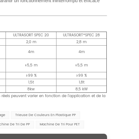
arantir un fonctionnement ininterrompu et efficace
ULTRASORT·SPEC 20
ULTRASORT*SPEC 28
2,0 m
2,8 m
4m
4m
≤5,5 m
≤5,5 m
≥99 %
≥99 %
1,5t
1,8t
8kw
8,5 kW
éels peuvent varier en fonction de l'application et de la
age
Trieuse De Couleurs En Plastique PP
hine De Tri De PP
Machine De Tri Pour PET