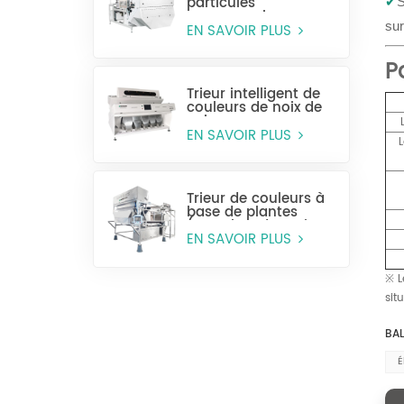
particules
✔
S
monocouche
sur
(sélection humide)
EN SAVOIR PLUS
P
Trieur intelligent de
couleurs de noix de
cajou
EN SAVOIR PLUS
Trieur de couleurs à
base de plantes
(tranches de racines
et de tiges)
EN SAVOIR PLUS
※ L
sit
BAL
É