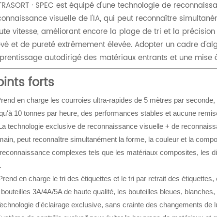
TRASORT · SPEC est équipé d'une technologie de reconnaiss
connaissance visuelle de l'IA, qui peut reconnaître simultan
ute vitesse, améliorant encore la plage de tri et la précision
evé et de pureté extrêmement élevée. Adopter un cadre d'al
prentissage autodirigé des matériaux entrants et une mise à n
oints forts
rend en charge les courroies ultra-rapides de 5 mètres par seconde,
qu'à 10 tonnes par heure, des performances stables et aucune remis
a technologie exclusive de reconnaissance visuelle + de reconnaissa
ain, peut reconnaître simultanément la forme, la couleur et la compo
reconnaissance complexes tels que les matériaux composites, les diff
.
rend en charge le tri des étiquettes et le tri par retrait des étiquettes
 bouteilles 3A/4A/5A de haute qualité, les bouteilles bleues, blanches,
echnologie d'éclairage exclusive, sans crainte des changements de l