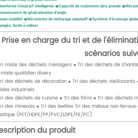
lateforme Cloud IoT intelligente ◀ Capacité de traitement ultra grande ◀ Mécan
onnaissance de généralisation d'angle
aute stabilité ◀ Mécanisme de nettoyage adaptatif ◀ Système d'éclairage glob
angés, facile à utiliser
Prise en charge du tri et de l'élimin
scénarios suiv
Tri mixte des déchets ménagers ● Tri des déchets de chantier
i mixte quotidien divers
Tri des déchets de décoration ● Tri des déchets vieillissants 
lides industriels
Tri des déchets de cuisine ● Tri des films ● Tri des déchets m
Tri des minerais ● Tri des textiles Tri des métaux non ferreux 
astique (PET/HDPE/PP/PVC/LDPE/PE/PC)
escription du produit