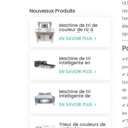
UL
Nouveaux Produits
re
ha
Machine de tri de
él
couleur de riz à
haute efficacité
ap
MR128
EN SAVOIR PLUS
P
Machine de tri
✔
P
intelligente en
plastique pour
jus
bouteilles entières
EN SAVOIR PLUS
✔
L
hum
de 
Machine de tri
intelligente de
etc
couleur de grain
CCD MG448
EN SAVOIR PLUS
✔
P
les
✔
T
Trieur de couleurs de