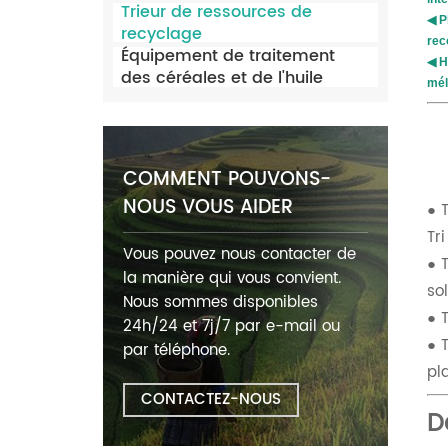
Trieur de ressources de
◀ P
recyclage
rec
Équipement de traitement
◀ H
des céréales et de l'huile
mél
COMMENT POUVONS-
NOUS VOUS AIDER
● 
Tr
Vous pouvez nous contacter de
● 
la manière qui vous convient.
so
Nous sommes disponibles
● 
24h/24 et 7j/7 par e-mail ou
● 
par téléphone.
pl
CONTACTEZ-NOUS
D