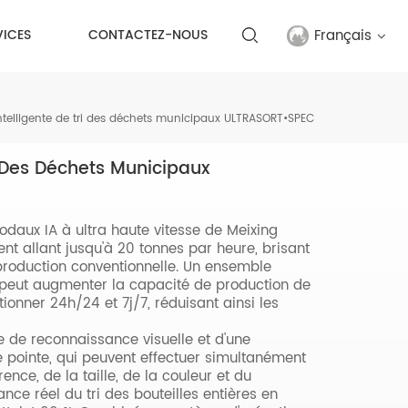
Français
VICES
CONTACTEZ-NOUS
English
ntelligente de tri des déchets municipaux ULTRASORT•SPEC
français
i Des Déchets Municipaux
русский
odaux IA à ultra haute vitesse de Meixing
español
ent allant jusqu'à 20 tonnes par heure, brisant
 production conventionnelle. Un ensemble
Türkçe
nt peut augmenter la capacité de production de
onner 24h/24 et 7j/7, réduisant ainsi les
العربية
e de reconnaissance visuelle et d'une
 pointe, qui peuvent effectuer simultanément
中文
nce, de la taille, de la couleur et du
nce réel du tri des bouteilles entières en