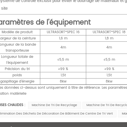
ystème de contrôle exclusif pour éviter le bourrage de matériaux et g
 site
aramètres de l'équipement
Modèle de produit
ULTRASORT*SPEC 16
ULTRASORT*SPEC 18
Largeur de la ceinture
1,6 m
1,8 m
Longueur de la bande
4m
4m
transporteuse
Longueur totale de
≤5,5 m
≤5,5 m
l'équipement
Précision du tri
≥99 %
≥99 %
poids
1,5t
1,5t
gaspillage d'énergie
8kw
8kw
es données ci-dessus sont uniquement à titre de référence. Les paramètres r
uation matérielle
ISES CHAUDES :
Machine De Tri De Recyclage
Machine De Tri De Recycl
limination Des Déchets De Décoration De Bâtiment De Centre De Tri Vert
Mac