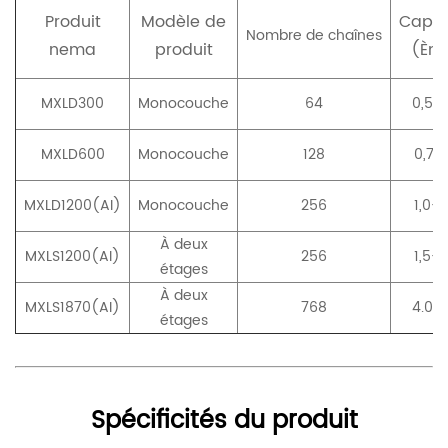
Produit
Modèle de
Capac
Nombre de chaînes
nema
produit
(Èm
MXLD300
Monocouche
64
0,5-0
MXLD600
Monocouche
128
0,7-1
MXLD1200(AI)
Monocouche
256
1,0-2
À deux
MXLS1200(AI)
256
1,5-3
étages
À deux
MXLS1870(AI)
768
4.0-6
étages
Spécificités du produit